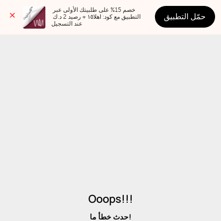
خصم 15% على طلبيتك الأولى عبر 
حمّل التطبيق
التطبيق مع كود: اهلا١٥ + رصيد 2 د.ك 
عند التسجيل
Ooops!!!
حدث خطأ ما!