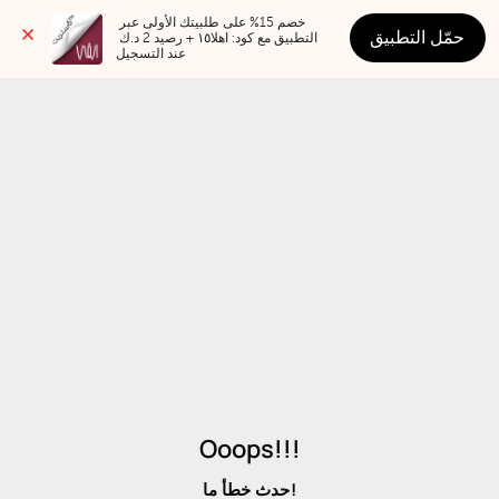
خصم 15% على طلبيتك الأولى عبر 
حمّل التطبيق
التطبيق مع كود: اهلا١٥ + رصيد 2 د.ك 
عند التسجيل
Ooops!!!
حدث خطأ ما!