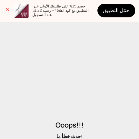
خصم 15% على طلبيتك الأولى عبر 
حمّل التطبيق
التطبيق مع كود: اهلا١٥ + رصيد 2 د.ك 
عند التسجيل
Ooops!!!
حدث خطأ ما!