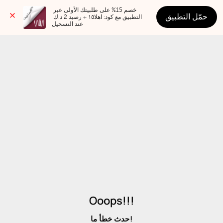
خصم 15% على طلبيتك الأولى عبر 
حمّل التطبيق
التطبيق مع كود: اهلا١٥ + رصيد 2 د.ك 
عند التسجيل
Ooops!!!
حدث خطأ ما!