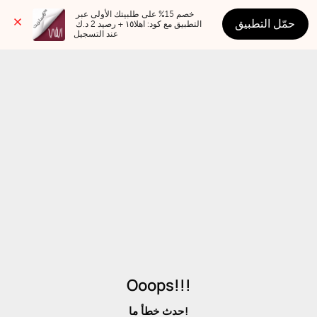
خصم 15% على طلبيتك الأولى عبر 
حمّل التطبيق
التطبيق مع كود: اهلا١٥ + رصيد 2 د.ك 
عند التسجيل
Ooops!!!
حدث خطأ ما!