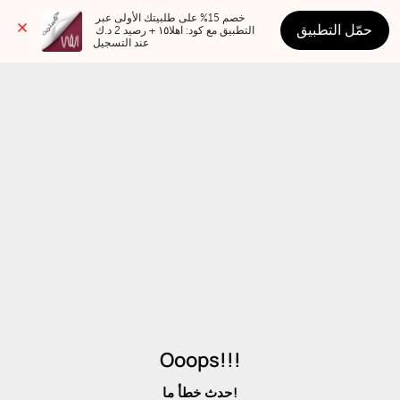
خصم 15% على طلبيتك الأولى عبر 
حمّل التطبيق
التطبيق مع كود: اهلا١٥ + رصيد 2 د.ك 
عند التسجيل
Ooops!!!
حدث خطأ ما!