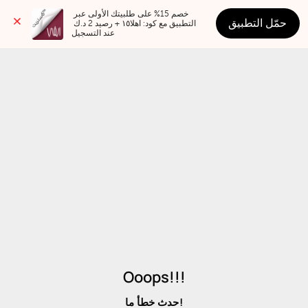
خصم 15% على طلبيتك الأولى عبر 
حمّل التطبيق
التطبيق مع كود: اهلا١٥ + رصيد 2 د.ك 
عند التسجيل
Ooops!!!
حدث خطأ ما!