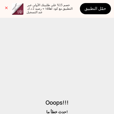
خصم 15% على طلبيتك الأولى عبر 
حمّل التطبيق
التطبيق مع كود: اهلا١٥ + رصيد 2 د.ك 
عند التسجيل
Ooops!!!
حدث خطأ ما!