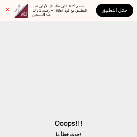
خصم 15% على طلبيتك الأولى عبر 
حمّل التطبيق
التطبيق مع كود: اهلا١٥ + رصيد 2 د.ك 
عند التسجيل
Ooops!!!
حدث خطأ ما!