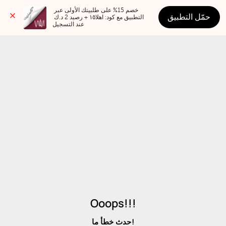
خصم 15% على طلبيتك الأولى عبر 
حمّل التطبيق
التطبيق مع كود: اهلا١٥ + رصيد 2 د.ك 
عند التسجيل
Ooops!!!
حدث خطأ ما!