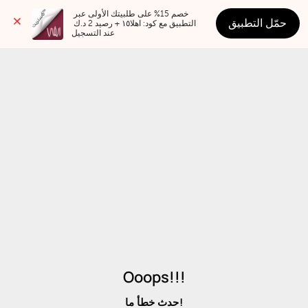
خصم 15% على طلبيتك الأولى عبر 
حمّل التطبيق
التطبيق مع كود: اهلا١٥ + رصيد 2 د.ك 
عند التسجيل
Ooops!!!
حدث خطأ ما!