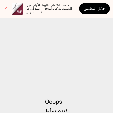
خصم 15% على طلبيتك الأولى عبر 
حمّل التطبيق
التطبيق مع كود: اهلا١٥ + رصيد 2 د.ك 
عند التسجيل
Ooops!!!
حدث خطأ ما!