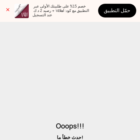
خصم 15% على طلبيتك الأولى عبر 
حمّل التطبيق
التطبيق مع كود: اهلا١٥ + رصيد 2 د.ك 
عند التسجيل
Ooops!!!
حدث خطأ ما!