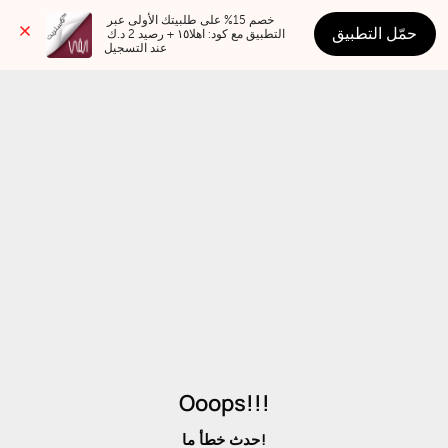
خصم 15% على طلبيتك الأولى عبر 
حمّل التطبيق
التطبيق مع كود: اهلا١٥ + رصيد 2 د.ك 
عند التسجيل
Ooops!!!
حدث خطأ ما!