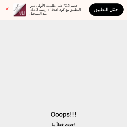
خصم 15% على طلبيتك الأولى عبر 
حمّل التطبيق
التطبيق مع كود: اهلا١٥ + رصيد 2 د.ك 
عند التسجيل
Ooops!!!
حدث خطأ ما!