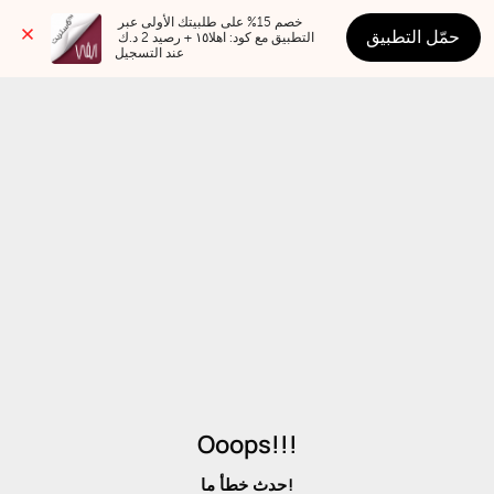
خصم 15% على طلبيتك الأولى عبر 
حمّل التطبيق
التطبيق مع كود: اهلا١٥ + رصيد 2 د.ك 
عند التسجيل
Ooops!!!
حدث خطأ ما!