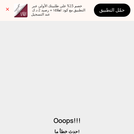
خصم 15% على طلبيتك الأولى عبر 
حمّل التطبيق
التطبيق مع كود: اهلا١٥ + رصيد 2 د.ك 
عند التسجيل
Ooops!!!
حدث خطأ ما!