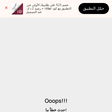
خصم 15% على طلبيتك الأولى عبر 
حمّل التطبيق
التطبيق مع كود: اهلا١٥ + رصيد 2 د.ك 
عند التسجيل
Ooops!!!
حدث خطأ ما!