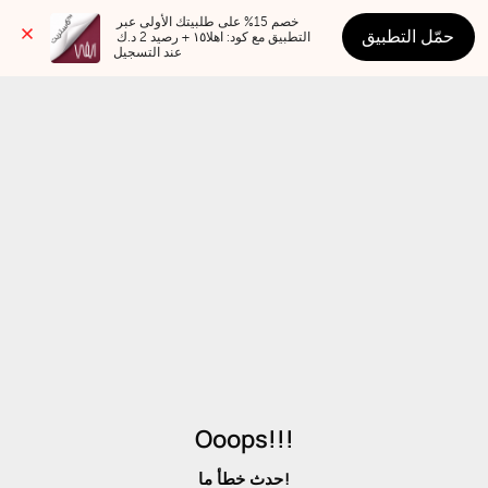
خصم 15% على طلبيتك الأولى عبر 
حمّل التطبيق
التطبيق مع كود: اهلا١٥ + رصيد 2 د.ك 
عند التسجيل
Ooops!!!
حدث خطأ ما!