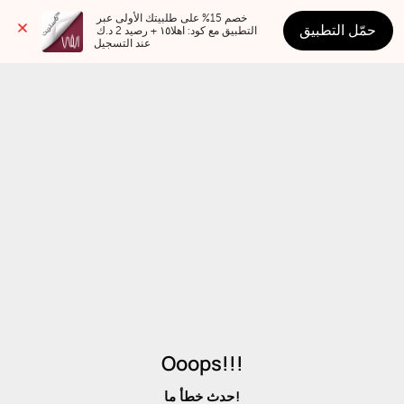
خصم 15% على طلبيتك الأولى عبر 
حمّل التطبيق
التطبيق مع كود: اهلا١٥ + رصيد 2 د.ك 
عند التسجيل
Ooops!!!
حدث خطأ ما!