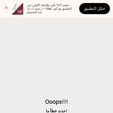
خصم 15% على طلبيتك الأولى عبر 
حمّل التطبيق
التطبيق مع كود: اهلا١٥ + رصيد 2 د.ك 
عند التسجيل
Ooops!!!
حدث خطأ ما!