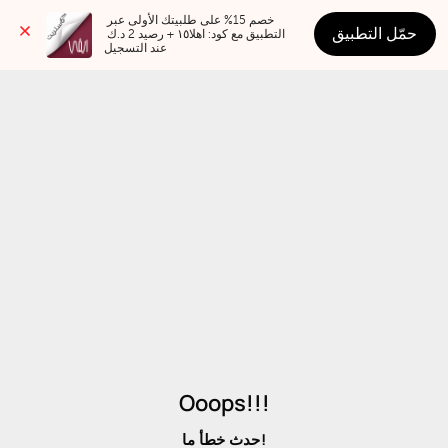
خصم 15% على طلبيتك الأولى عبر 
حمّل التطبيق
التطبيق مع كود: اهلا١٥ + رصيد 2 د.ك 
عند التسجيل
Ooops!!!
حدث خطأ ما!