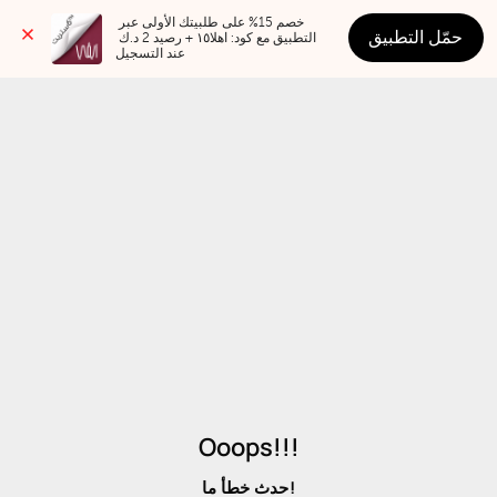
خصم 15% على طلبيتك الأولى عبر 
حمّل التطبيق
التطبيق مع كود: اهلا١٥ + رصيد 2 د.ك 
عند التسجيل
Ooops!!!
حدث خطأ ما!