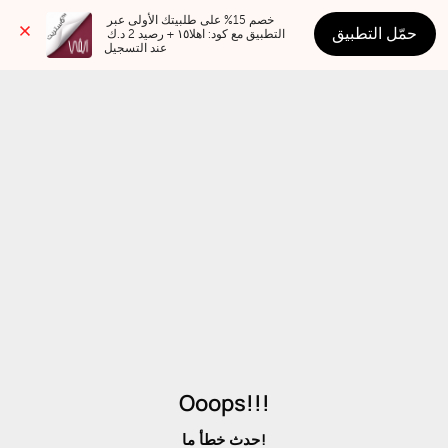
خصم 15% على طلبيتك الأولى عبر 
حمّل التطبيق
التطبيق مع كود: اهلا١٥ + رصيد 2 د.ك 
عند التسجيل
Ooops!!!
حدث خطأ ما!