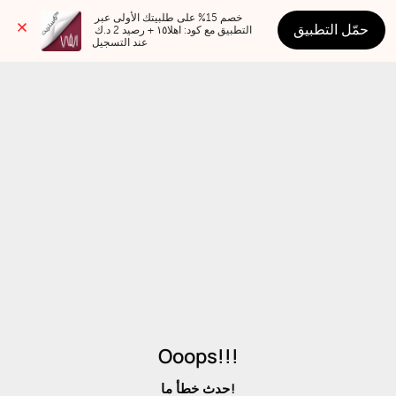
خصم 15% على طلبيتك الأولى عبر 
حمّل التطبيق
التطبيق مع كود: اهلا١٥ + رصيد 2 د.ك 
عند التسجيل
Ooops!!!
حدث خطأ ما!