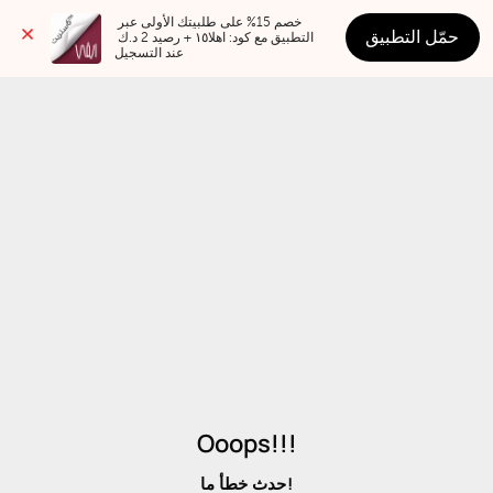
خصم 15% على طلبيتك الأولى عبر 
حمّل التطبيق
التطبيق مع كود: اهلا١٥ + رصيد 2 د.ك 
عند التسجيل
Ooops!!!
حدث خطأ ما!