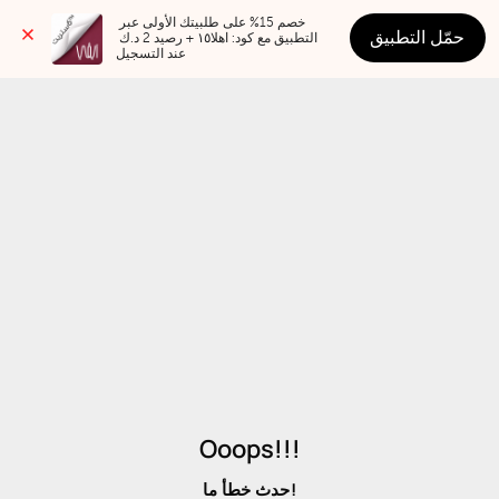
خصم 15% على طلبيتك الأولى عبر 
حمّل التطبيق
التطبيق مع كود: اهلا١٥ + رصيد 2 د.ك 
عند التسجيل
Ooops!!!
حدث خطأ ما!