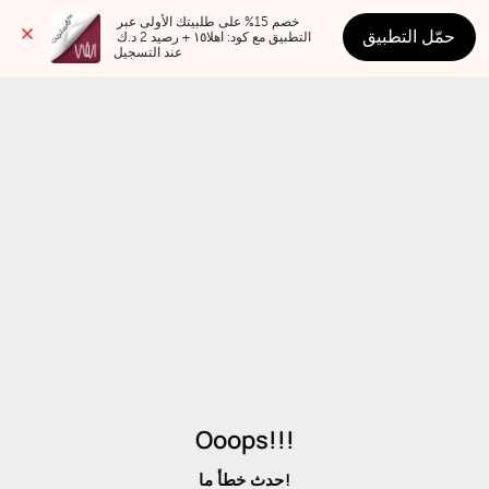
خصم 15% على طلبيتك الأولى عبر 
حمّل التطبيق
التطبيق مع كود: اهلا١٥ + رصيد 2 د.ك 
عند التسجيل
Ooops!!!
حدث خطأ ما!