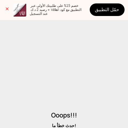
خصم 15% على طلبيتك الأولى عبر 
حمّل التطبيق
التطبيق مع كود: اهلا١٥ + رصيد 2 د.ك 
عند التسجيل
Ooops!!!
حدث خطأ ما!