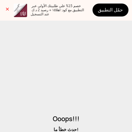
خصم 15% على طلبيتك الأولى عبر 
حمّل التطبيق
التطبيق مع كود: اهلا١٥ + رصيد 2 د.ك 
عند التسجيل
Ooops!!!
حدث خطأ ما!