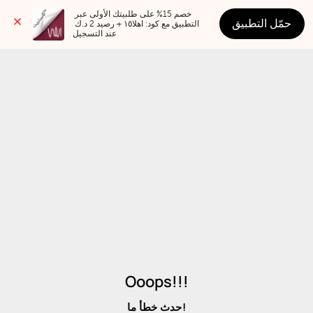
خصم 15% على طلبيتك الأولى عبر 
حمّل التطبيق
التطبيق مع كود: اهلا١٥ + رصيد 2 د.ك 
عند التسجيل
Ooops!!!
حدث خطأ ما!