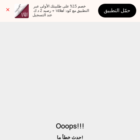
خصم 15% على طلبيتك الأولى عبر 
حمّل التطبيق
التطبيق مع كود: اهلا١٥ + رصيد 2 د.ك 
عند التسجيل
Ooops!!!
حدث خطأ ما!