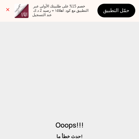
خصم 15% على طلبيتك الأولى عبر 
حمّل التطبيق
التطبيق مع كود: اهلا١٥ + رصيد 2 د.ك 
عند التسجيل
Ooops!!!
حدث خطأ ما!