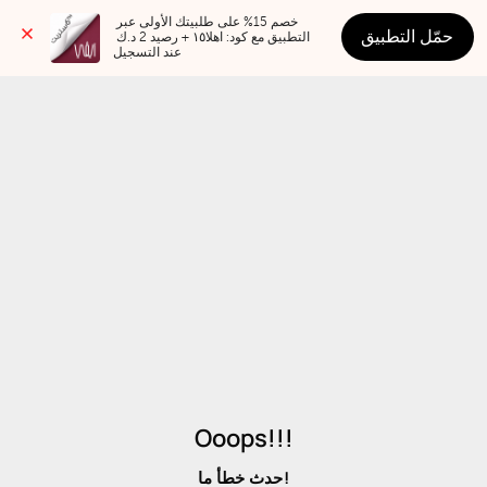
خصم 15% على طلبيتك الأولى عبر 
حمّل التطبيق
التطبيق مع كود: اهلا١٥ + رصيد 2 د.ك 
عند التسجيل
Ooops!!!
حدث خطأ ما!