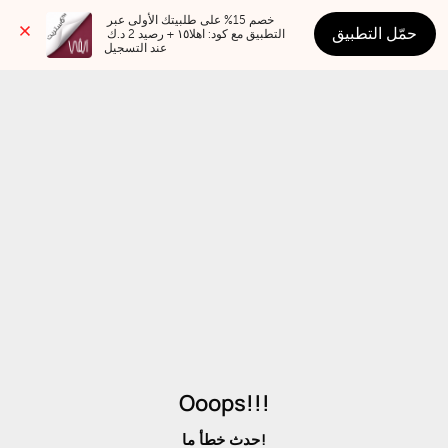
خصم 15% على طلبيتك الأولى عبر 
حمّل التطبيق
التطبيق مع كود: اهلا١٥ + رصيد 2 د.ك 
عند التسجيل
Ooops!!!
حدث خطأ ما!