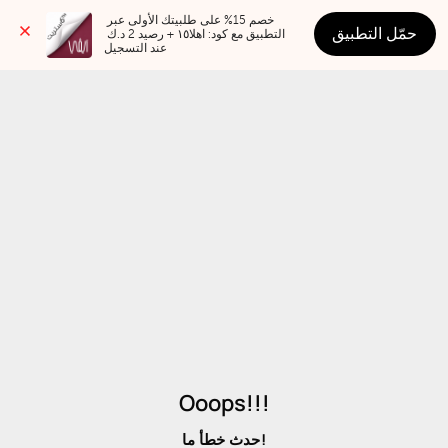
خصم 15% على طلبيتك الأولى عبر 
حمّل التطبيق
التطبيق مع كود: اهلا١٥ + رصيد 2 د.ك 
عند التسجيل
Ooops!!!
حدث خطأ ما!