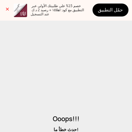
خصم 15% على طلبيتك الأولى عبر 
حمّل التطبيق
التطبيق مع كود: اهلا١٥ + رصيد 2 د.ك 
عند التسجيل
Ooops!!!
حدث خطأ ما!