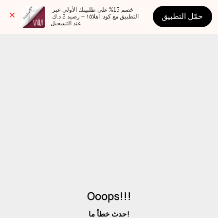
خصم 15% على طلبيتك الأولى عبر 
حمّل التطبيق
التطبيق مع كود: اهلا١٥ + رصيد 2 د.ك 
عند التسجيل
Ooops!!!
حدث خطأ ما!