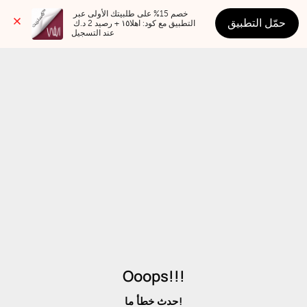
خصم 15% على طلبيتك الأولى عبر 
حمّل التطبيق
التطبيق مع كود: اهلا١٥ + رصيد 2 د.ك 
عند التسجيل
Ooops!!!
حدث خطأ ما!