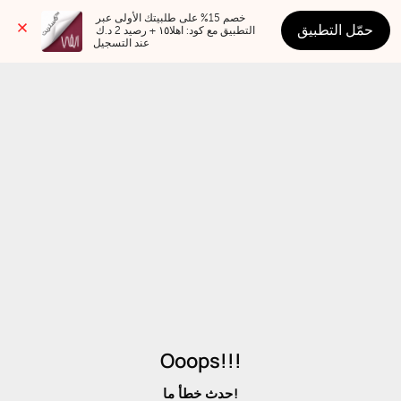
خصم 15% على طلبيتك الأولى عبر 
حمّل التطبيق
التطبيق مع كود: اهلا١٥ + رصيد 2 د.ك 
عند التسجيل
Ooops!!!
حدث خطأ ما!