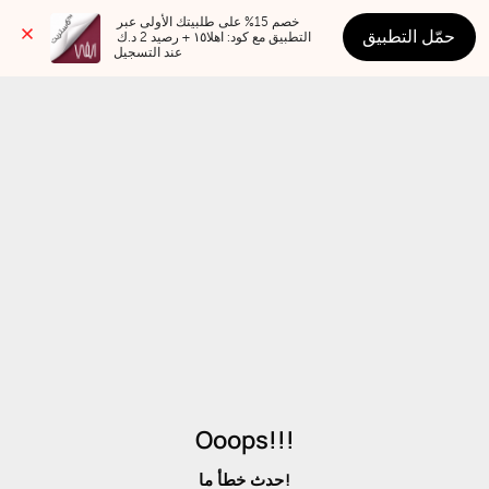
خصم 15% على طلبيتك الأولى عبر 
حمّل التطبيق
التطبيق مع كود: اهلا١٥ + رصيد 2 د.ك 
عند التسجيل
Ooops!!!
حدث خطأ ما!