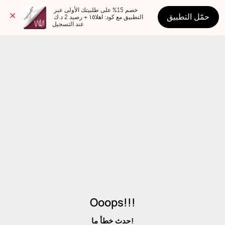
خصم 15% على طلبيتك الأولى عبر 
حمّل التطبيق
التطبيق مع كود: اهلا١٥ + رصيد 2 د.ك 
عند التسجيل
Ooops!!!
حدث خطأ ما!