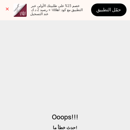
خصم 15% على طلبيتك الأولى عبر 
حمّل التطبيق
التطبيق مع كود: اهلا١٥ + رصيد 2 د.ك 
عند التسجيل
Ooops!!!
حدث خطأ ما!