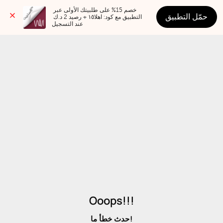
خصم 15% على طلبيتك الأولى عبر 
حمّل التطبيق
التطبيق مع كود: اهلا١٥ + رصيد 2 د.ك 
عند التسجيل
Ooops!!!
حدث خطأ ما!