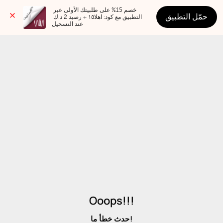
خصم 15% على طلبيتك الأولى عبر 
حمّل التطبيق
التطبيق مع كود: اهلا١٥ + رصيد 2 د.ك 
عند التسجيل
Ooops!!!
حدث خطأ ما!