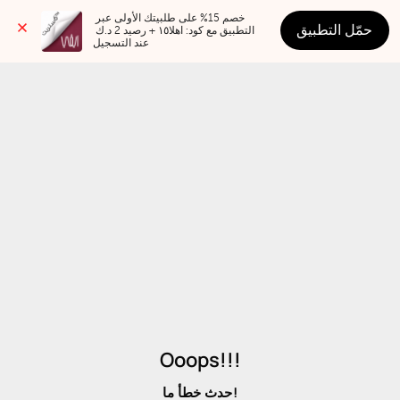
خصم 15% على طلبيتك الأولى عبر 
حمّل التطبيق
التطبيق مع كود: اهلا١٥ + رصيد 2 د.ك 
عند التسجيل
Ooops!!!
حدث خطأ ما!