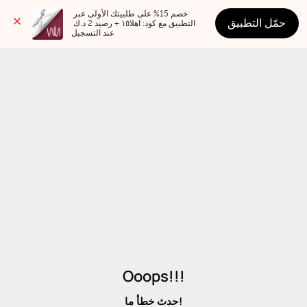
خصم 15% على طلبيتك الأولى عبر 
حمّل التطبيق
التطبيق مع كود: اهلا١٥ + رصيد 2 د.ك 
عند التسجيل
Ooops!!!
حدث خطأ ما!