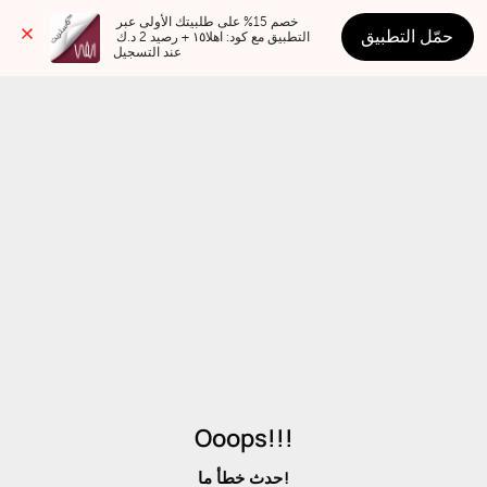
خصم 15% على طلبيتك الأولى عبر 
حمّل التطبيق
التطبيق مع كود: اهلا١٥ + رصيد 2 د.ك 
عند التسجيل
Ooops!!!
حدث خطأ ما!