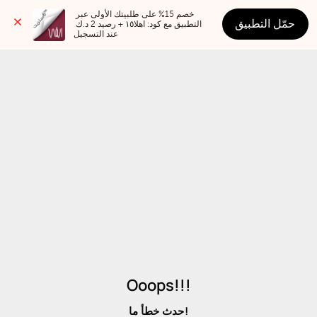
خصم 15% على طلبيتك الأولى عبر 
حمّل التطبيق
التطبيق مع كود: اهلا١٥ + رصيد 2 د.ك 
عند التسجيل
Ooops!!!
حدث خطأ ما!