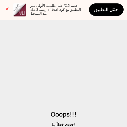
خصم 15% على طلبيتك الأولى عبر 
حمّل التطبيق
التطبيق مع كود: اهلا١٥ + رصيد 2 د.ك 
عند التسجيل
Ooops!!!
حدث خطأ ما!